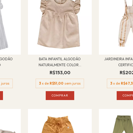
ALGODÃO
BATA INFANTIL ALGODÃO
JARDINEIRA INF
O
NATURALMENTE COLOR...
CERTIFIC
R$153,00
R$20
 juros
3
x de
R$51,00
sem juros
3
x de
R$67,3
COMPRAR
COMP