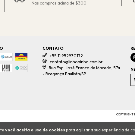
Nas compras acima de $300
TO
CONTATO
R
+55 11 952930172
contato@linhoninho.com.br
Rua Exp. José Franco de Macedo, 574
N
- Bragança Paulista/SP
COPYRIGHT L
ite
você aceita o uso de cookies
para agilizar a sua experiência de c