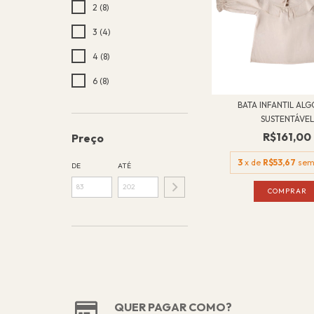
2 (8)
3 (4)
4 (8)
6 (8)
BATA INFANTIL AL
SUSTENTÁVEL
R$161,00
Preço
3
x de
R$53,67
sem
DE
ATÉ
COMPRAR
QUER PAGAR COMO?