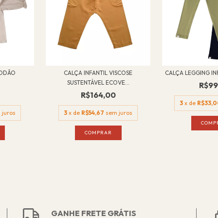
GODÃO
CALÇA INFANTIL VISCOSE
CALÇA LEGGING I
SUSTENTÁVEL ECOVE...
R$99
R$164,00
3
x de
R$33,
 juros
3
x de
R$54,67
sem juros
COMP
COMPRAR
GANHE FRETE GRÁTIS